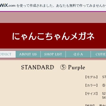
.com
を使って作成されました。あなたも無料で作ってみませんか
にゃんこちゃんメガネ
ODUCT
ABOUT US
SHOP LIST
Ｑ＆Ａ
CUTIE
STANDARD ⑤ Purple
【モデル】 ST
【カラー】 ⑤ P
【サイズ】 52 
54 □
【性別】 男女