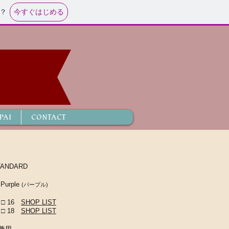
今すぐはじめる
？
PAI
CONTACT
ANDARD
urple
(パープル)
□ 16
SHOP LIST
 18
SHOP LIST
兼用