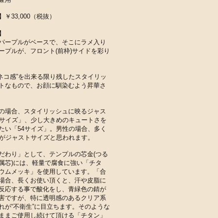
￥33,000（税抜）
】
パープルがベースで、そこにラメ入り
ープルが、フロント(前枠)サイドを彩り
ネコ感”を出来る限り残したスタイリッ
トなもので、お顔に馴染むよう昇華さ
の場合、スタイリッシュに映るジャス
2サイズ」、少し大きめのキュートさを
たい「54サイズ」。男性の場合、多く
」がジャストサイズと思われます。
こだわり」として、
テンプルの芯金(つる
属芯
)には
、軽量で腐食に強い「チタ
ウムメッキ」を使用しています。「合
場合、
長くお使い頂くと、
汗や皮脂に
反応する事で
酸化をし、
青緑色の錆が
害ですが、特に透明感のある
クリア系
れが“不衛生”に目立ちます。そのような
ままご使用し続けて頂ける「チタン」