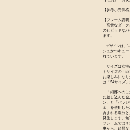
【参考小売価格】
【フレーム​説明
高貴なダーク
のビビッドなパ
ます。
デザインは、“
シュかつキュー
れています。
サイズは女性
トサイズの「5
お楽しみになり
は「54サイズ
​ 「細部への
に差し込んだ金
ン」と「パラジ
金」を使用した
含まれる塩分と
発生します。無
フレームで
は
そ
事から、
綺麗な