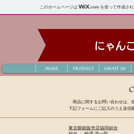
このホームページは
.com
を使って作成され
にゃん
HOME
PRODUCT
ABOUT US
​ 商品に関するお問い合わせは、
下記フォームにご記入のうえ送信
東京眼鏡販売店協同組合
担当 ： 時澤 淳一郎