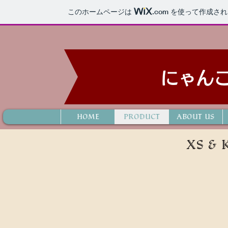
このホームページは
.com
を使って作成され
にゃん
HOME
PRODUCT
ABOUT US
XS & 